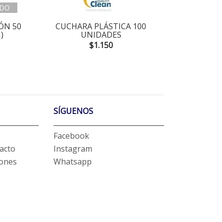
DO
ÓN 50
CUCHARA PLÁSTICA 100
TENED
)
UNIDADES
$1.150
SÍGUENOS
Facebook
acto
Instagram
iones
Whatsapp