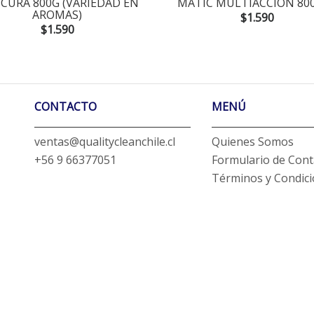
SCURA 800G (VARIEDAD EN
MATIC MULTIACCION 80
AROMAS)
$1.590
$1.590
CONTACTO
MENÚ
ventas@qualitycleanchile.cl
Quienes Somos
+56 9 66377051
Formulario de Cont
Términos y Condic