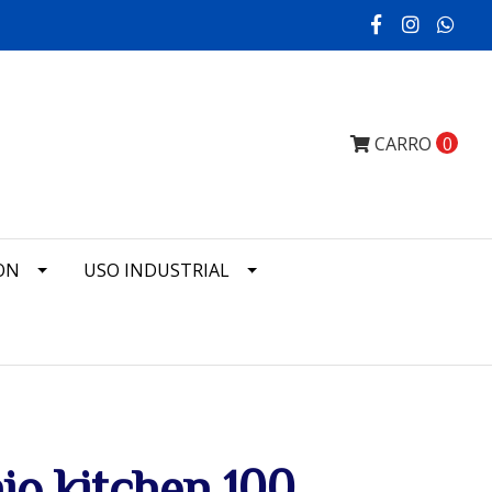
CARRO
0
ON
USO INDUSTRIAL
nio kitchen 100