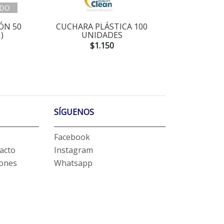
DO
ÓN 50
CUCHARA PLÁSTICA 100
TENED
)
UNIDADES
$1.150
SÍGUENOS
Facebook
acto
Instagram
iones
Whatsapp