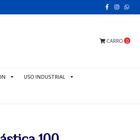
CARRO
0
ON
USO INDUSTRIAL
ástica 100