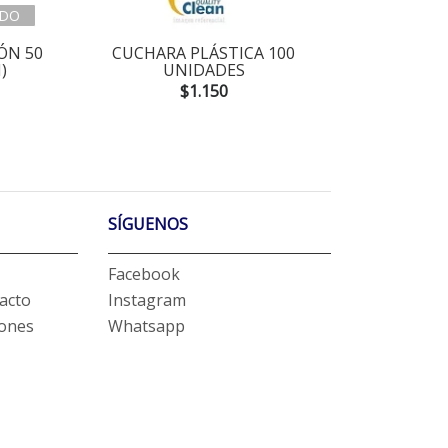
DO
ÓN 50
CUCHARA PLÁSTICA 100
TENED
)
UNIDADES
$1.150
SÍGUENOS
Facebook
acto
Instagram
iones
Whatsapp