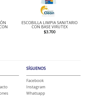
DÓN
ESCOBILLA LIMPIA SANITARIO
ESCOBIL
 CON
CON BASE VIRUTEX
SU
$3.700
SÍGUENOS
Facebook
acto
Instagram
iones
Whatsapp