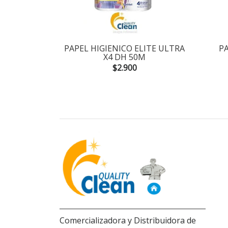
 OVELLA
PAPEL HIGIENICO ELITE ULTRA
PA
00MTS
X4 DH 50M
$2.900
Comercializadora y Distribuidora de