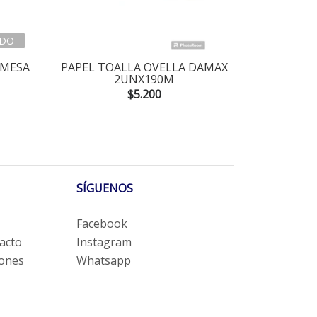
DO
 MESA
PAPEL TOALLA OVELLA DAMAX
PAPEL SE
2UNX190M
$5.200
SÍGUENOS
Facebook
acto
Instagram
iones
Whatsapp