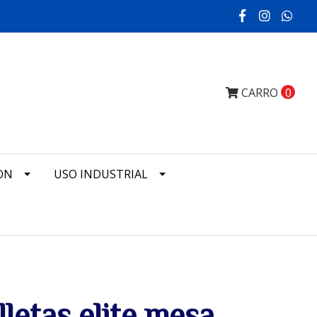
CARRO
0
ON
USO INDUSTRIAL
lletas elite mesa