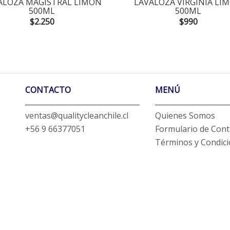
ALOZA MAGISTRAL LIMON
LAVALOZA VIRGINIA LI
500ML
500ML
$2.250
$990
CONTACTO
MENÚ
ventas@qualitycleanchile.cl
Quienes Somos
+56 9 66377051
Formulario de Cont
Términos y Condic