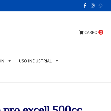
CARRO
0
ON
USO INDUSTRIAL
a pro excell 500cc