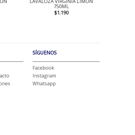
MON
LAVALOZA VIRGINIA LIMON
LAVALOZA
750ML
$1.190
SÍGUENOS
Facebook
acto
Instagram
iones
Whatsapp