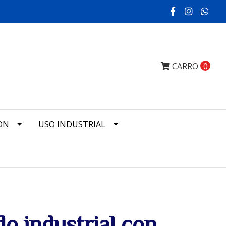
CARRO
0
ON
USO INDUSTRIAL
do industrial con