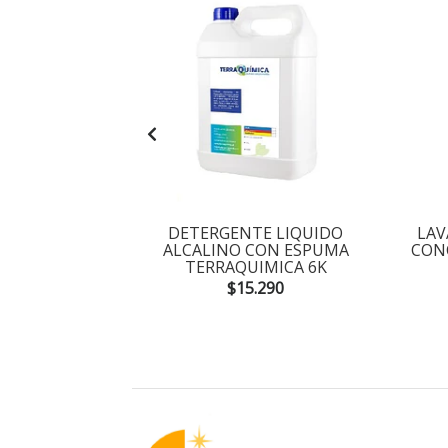
CORROCERIA
DETERGENTE LIQUIDO
LAV
ICA 5L
ALCALINO CON ESPUMA
CON
TERRAQUIMICA 6K
0
$15.290