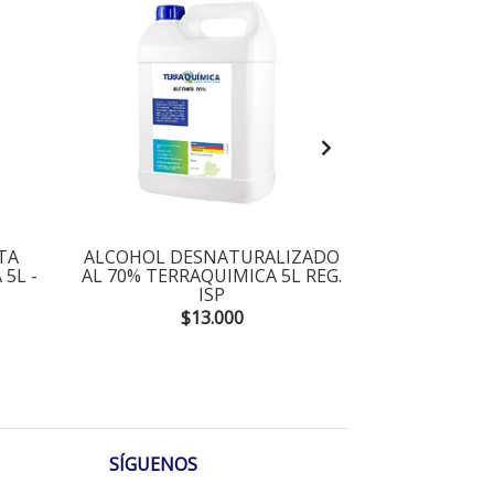
TA
ALCOHOL DESNATURALIZADO
ALCOHOL GEL
 5L -
AL 70% TERRAQUIMICA 5L REG.
70% TERRAQ
ISP
$13.000
SÍGUENOS