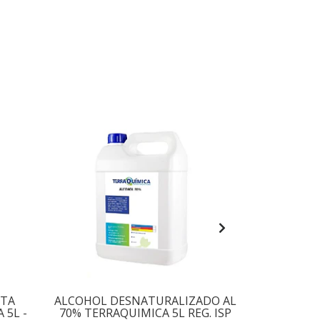
LTA
ALCOHOL DESNATURALIZADO AL
ALCOHOL G
 5L -
70% TERRAQUIMICA 5L REG. ISP
70% TERR