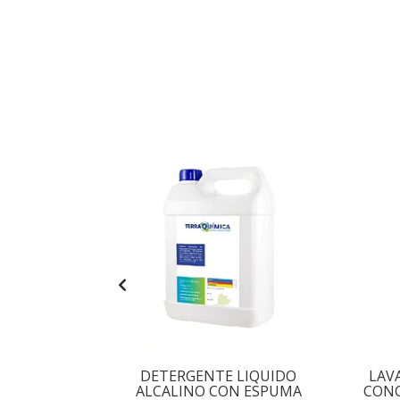
RROCERIA
DETERGENTE LIQUIDO
LAV
A 5L
ALCALINO CON ESPUMA
CONC