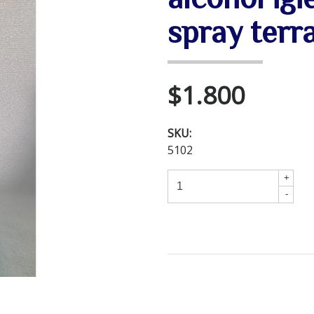
spray terr
$1.800
SKU:
5102
+
-