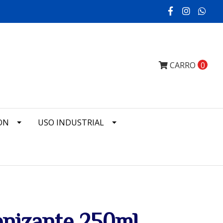
CARRO
0
ON
USO INDUSTRIAL
ienizante 250ml