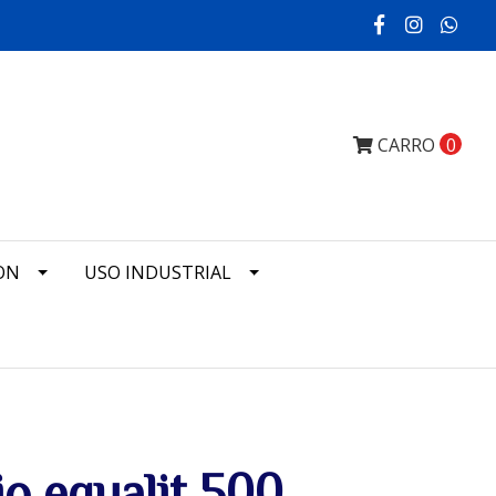
CARRO
0
ON
USO INDUSTRIAL
io equalit 500