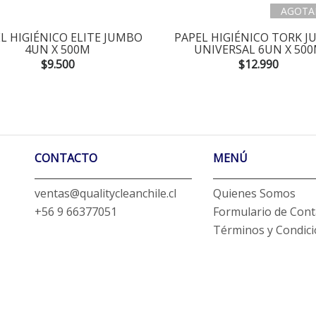
AGOTA
L HIGIÉNICO ELITE JUMBO
PAPEL HIGIÉNICO TORK 
4UN X 500M
UNIVERSAL 6UN X 50
$9.500
$12.990
CONTACTO
MENÚ
ventas@qualitycleanchile.cl
Quienes Somos
+56 9 66377051
Formulario de Cont
Términos y Condic