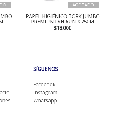
DO
AGOTADO
JUMBO
PAPEL HIGIÉNICO TORK JUMBO
PAPEL HI
0M
PREMIUN D/H 6UN X 250M
MANGA 3
$18.000
SÍGUENOS
Facebook
acto
Instagram
iones
Whatsapp