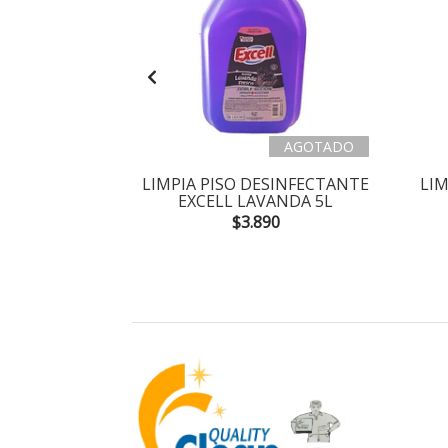
AGOTADO
FLOTANTE
LIMPIA PISO DESINFECTANTE
LIM
 5L
EXCELL LAVANDA 5L
0
$3.890