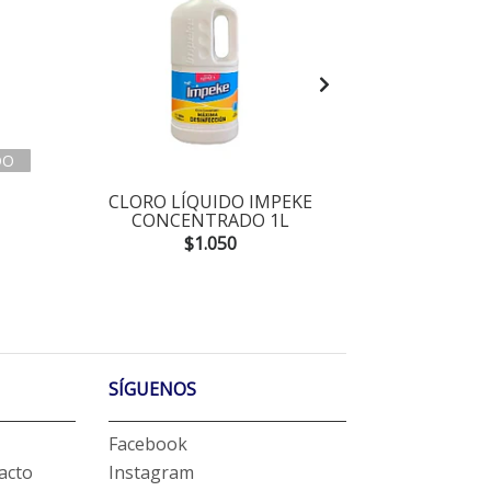
DO
CLORO LÍQUIDO IMPEKE
CLORO L
CONCENTRADO 1L
CONC
$1.050
SÍGUENOS
Facebook
acto
Instagram