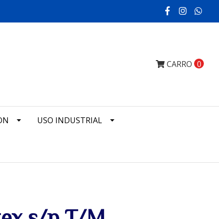
CARRO
0
ON
USO INDUSTRIAL
tex s/p T/M