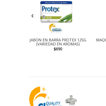
AGOTADO
ACOND.
JABON EN BARRA PROTEX 125G
MAQU
00ML
(VARIEDAD EN AROMAS)
$690