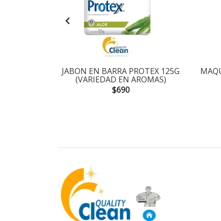
AGOTADO
ACOND.
JABON EN BARRA PROTEX 125G
MAQU
00ML
(VARIEDAD EN AROMAS)
$690