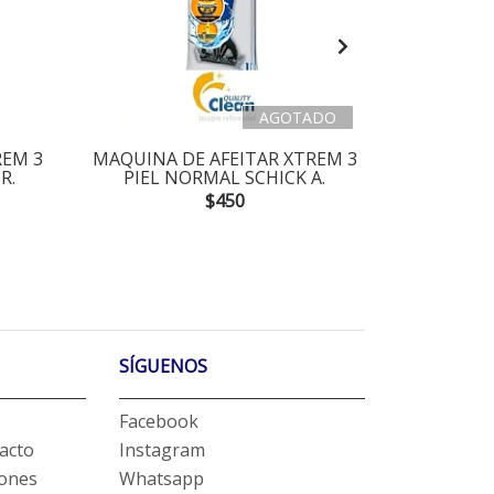
AGOTADO
REM 3
MAQUINA DE AFEITAR XTREM 3
MAQUINA 
R.
PIEL NORMAL SCHICK A.
PIEL S
$450
SÍGUENOS
Facebook
acto
Instagram
iones
Whatsapp