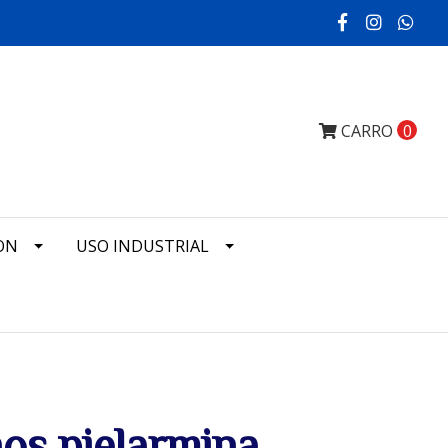
CARRO
0
ON
USO INDUSTRIAL
os pielarmina